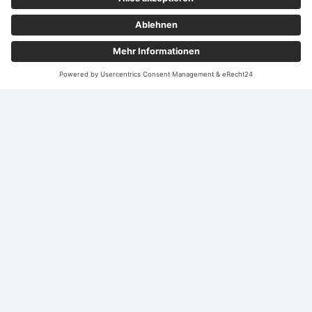
Vertrag widerrufen
© 2026 Weinshop | Edle Weine | Raritäten | Grosse Gewächse | Wein
Online Kaufen
10% Willkommensrabatt für dich*
Jetzt zum Newsletter anmelden und 10% Willkommensrabatt
sichern, plus exklusive Wein-Angebote nur für Abonnenten.
Mit deiner Anmeldung erhältst du unseren Newsletter mit Infos
zu unseren Angeboten. Du kannst dich jederzeit über den Link im
Newsletter abmelden. Details in der Datenschutzerklärung.
E-Mail Adresse*
Ich akzeptiere die
Datenschutzerklärung