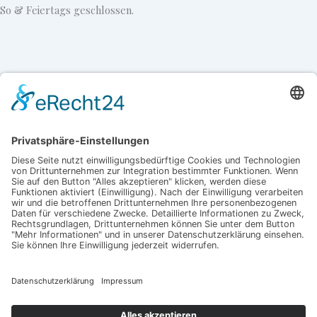
So & Feiertags geschlossen.
Weinstube geöffnet:
Mo – Fr 15-23 Uhr
(Küche bis 22Uhr)
Sa 12-15
(Küche bis 14Uhr)
und 17:30-23Uhr
(Küche bis 22Uhr)
So & Feiertags geschlossen.
Zahlungarten
Kontakt
Impressum
Allgemeine Geschäftsbedingungen
Datenschutzerklärung
Widerrufsbelehrung