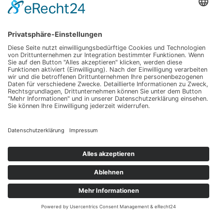
2024
NEIPPERGER SAUVIGNON BLANC TROCKEN
Vegan
trocken
Graf Neipperg
11,00 €
14,67 €/Liter